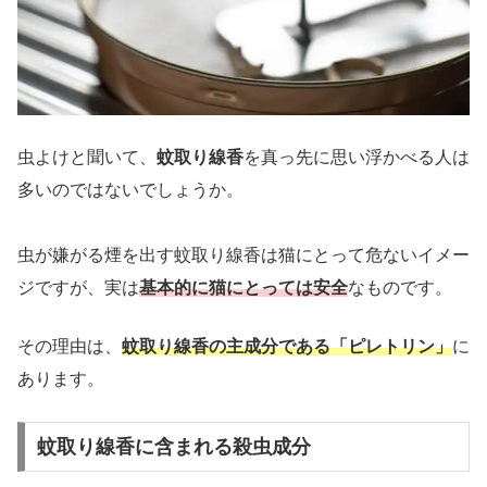
虫よけと聞いて、
蚊取り線香
を真っ先に思い浮かべる人は
多いのではないでしょうか。
虫が嫌がる煙を出す蚊取り線香は猫にとって危ないイメー
ジですが、実は
基本的に猫にとっては安全
なものです。
その理由は、
蚊取り線香の主成分である「ピレトリン」
に
あります。
蚊取り線香に含まれる殺虫成分